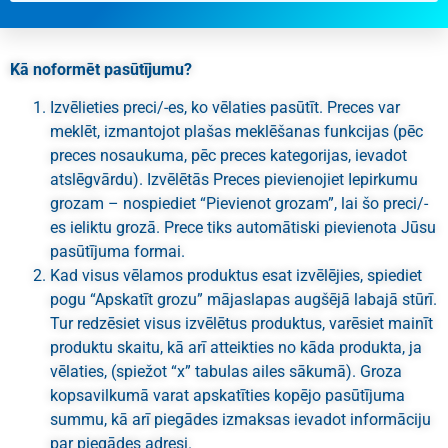
Kā noformēt pasūtījumu?
Izvēlieties preci/-es, ko vēlaties pasūtīt. Preces var
meklēt, izmantojot plašas meklēšanas funkcijas (pēc
preces nosaukuma, pēc preces kategorijas, ievadot
atslēgvārdu). Izvēlētās Preces pievienojiet Iepirkumu
grozam – nospiediet “Pievienot grozam”, lai šo preci/-
es ieliktu grozā. Prece tiks automātiski pievienota Jūsu
pasūtījuma formai.
Kad visus vēlamos produktus esat izvēlējies, spiediet
pogu “Apskatīt grozu” mājaslapas augšējā labajā stūrī.
Tur redzēsiet visus izvēlētus produktus, varēsiet mainīt
produktu skaitu, kā arī atteikties no kāda produkta, ja
vēlaties, (spiežot “x” tabulas ailes sākumā). Groza
kopsavilkumā varat apskatīties kopējo pasūtījuma
summu, kā arī piegādes izmaksas ievadot informāciju
par piegādes adresi.