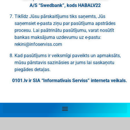
A/S “Swedbank”, kods HABALV22
Tiklīdz Jūsu pārskaitījums tiks saņemts, Jūs
saņemsiet e-pasta ziņu par pasūtījuma apstrādes
procesu. Lai paātrinātu pasūtījumu, varat nosūtīt
bankas maksājuma uzdevumu uz e-pastu:
rekini@infoserviss.com
Kad pasūtījums ir veiksmīgi paveikts un apmaksāts,
mūsu pārstavis sazināsies ar jums lai saskaņotu
piegādes detaļas.
0101.lv ir SIA “Informatīvais Serviss” interneta veikals.