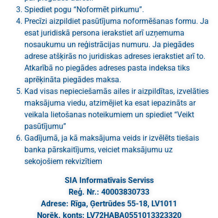
Spiediet pogu “Noformēt pirkumu”.
Precīzi aizpildiet pasūtījuma noformēšanas formu. Ja
esat juridiskā persona ierakstiet arī uzņemuma
nosaukumu un reģistrācijas numuru. Ja piegādes
adrese atšķirās no juridiskas adreses ierakstiet arī to.
Atkarībā no piegādes adreses pasta indeksa tiks
aprēķināta piegādes maksa.
Kad visas nepieciešamās ailes ir aizpildītas, izvelāties
maksājuma viedu, atzimējiet ka esat iepazināts ar
veikala lietošanas noteikumiem un spiediet “Veikt
pasūtījumu”
Gadījumā, ja kā maksājuma veids ir izvēlēts tiešais
banka pārskaitījums, veiciet maksājumu uz
sekojošiem rekvizītiem
SIA Informatīvais Serviss
Reģ. Nr.: 40003830733
Adrese: Rīga, Ģertrūdes 55-18, LV1011
Norēķ. konts: LV72HABA0551013323320